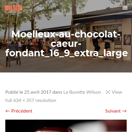
Moelleux-au-chocolat-
caeur-
fondant_16_9_extra_large
Publié le
25 avril 2017
dans
La Buvette Wilson
View
full 634 × 357 resolution
← Précédent
Suivant →