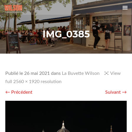
IMG_0385
Publié le
26 mai 2021
dans
La Buvette Wilson
View
full 2560 × 1920 resolution
← Précédent
Suivant →