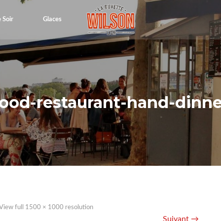
 Soir
Glaces
food-restaurant-hand-dinne
View full 1500 × 1000 resolution
Suivant →